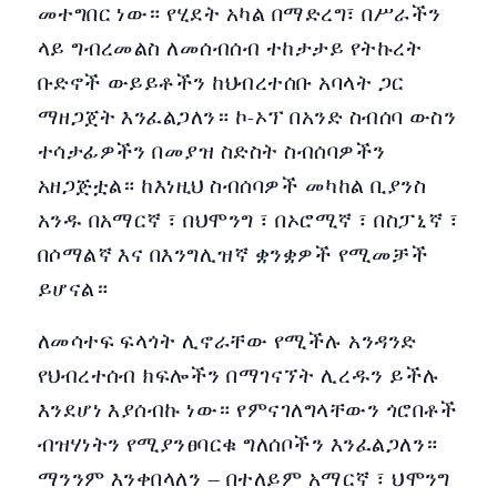
መተግበር ነው። የሂደት አካል በማድረግ፣ በሥራችን
ላይ ግብረመልስ ለመሰብሰብ ተከታታይ የትኩረት
ቡድኖች ውይይቶችን ከህብረተሰቡ አባላት ጋር
ማዘጋጀት እንፈልጋለን። ኮ-ኦፕ በአንድ ስብሰባ ውስን
ተሳታፊዎችን በመያዝ ስድስት ስብሰባዎችን
አዘጋጅቷል። ከእነዚህ ስብሰባዎች መካከል ቢያንስ
አንዱ በአማርኛ ፣ በህሞንግ ፣ በኦሮሚኛ ፣ በስፓኒኛ ፣
በሶማልኛ እና በእንግሊዝኛ ቋንቋዎች የሚመቻች
ይሆናል።
ለመሳተፍ ፍላጎት ሊኖራቸው የሚችሉ አንዳንድ
የህብረተሰብ ክፍሎችን በማገናኘት ሊረዱን ይችሉ
እንደሆነ እያሰብኩ ነው። የምናገለግላቸውን ጎሮበቶች
ብዝሃነትን የሚያንፀባርቁ ግለሰቦችን እንፈልጋለን።
ማንንም እንቀበላለን – በተለይም አማርኛ ፣ ህሞንግ