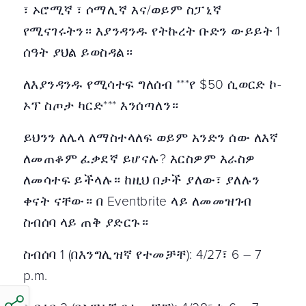
፣ ኦሮሚኛ ፣ ሶማሊኛ እና/ወይም ስፓኒኛ
የሚናገሩትን። እያንዳንዱ የትኩረት ቡድን ውይይት 1
ሰዓት ያህል ይወስዳል።
ለእያንዳንዱ የሚሳተፍ ግለሰብ ***የ $50 ሲወርድ ኮ-
ኦፕ ስጦታ ካርድ*** እንሰጣለን።
ይህንን ለሌላ ለማስተላለፍ ወይም አንድን ሰው ለእኛ
ለመጠቆም ፈቃደኛ ይሆናሉ? እርስዎም እራስዎ
ለመሳተፍ ይችላሉ። ከዚህ በታች ያለው፣ ያለሉን
ቀናት ናቸው። በ Eventbrite ላይ ለመመዝገብ
ስብሰባ ላይ ጠቅ ያድርጉ።
ስብሰባ 1 (በእንግሊዝኛ የተመቻቸ): 4/27፣ 6 – 7
p.m.