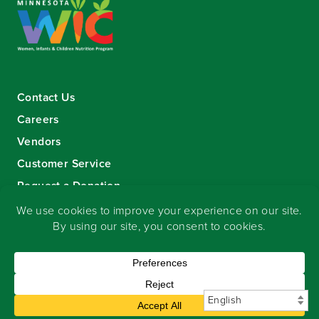
Contact Us
Careers
Vendors
Customer Service
Request a Donation
Sign-up for our eNewsletter
Copyright
©
2026 Seward Community Co-op
.
All rights reserved.