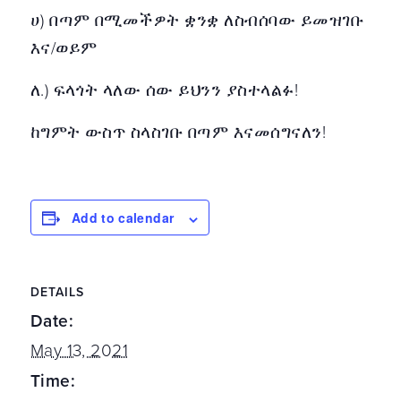
ሀ) በጣም በሚመችዎት ቋንቋ ለስብሰባው ይመዝገቡ
እና/ወይም
ለ.) ፍላጎት ላለው ሰው ይህንን ያስተላልፉ!
ከግምት ውስጥ ስላስገቡ በጣም እናመሰግናለን!
Add to calendar
DETAILS
Date:
May 13, 2021
Time: