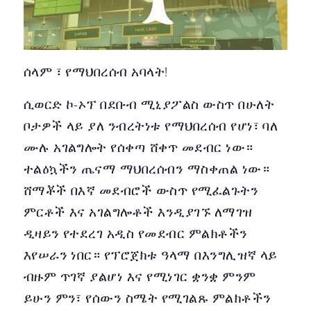
ሰላም ፣ የማህበረሰብ አባላት!
ሲወርድ ኮ-ኦፕ በደቡብ ሚኒያፖልስ ውስጥ በሁለት
ቦታዎች ላይ ያለ ንብረትነቱ የማህበረሰብ የሆነ፣ ባለ
ሙሉ አገልግሎት የሰቀጣ ሸቀጥ መደብር ነው።
ተልዕኳችን ጤናማ ማህበረሰብን ማስቀጠል ነው።
ሸማቾች በእኛ መደብሮች ውስጥ የሚፈልጉትን
ምርቶች እና አገልግሎቶች እንዲያገኙ ለማገዝ
ዲዛይን የተደረገ አዲስ የመደብር ምልክቶችን
እየሠራን ነበር። የፕሮጀክቱ ዓላማ በእንግሊዝኛ ላይ
ብዙም ጥገኛ ያልሆነ እና የሚነገር ቋንቋ ምንም
ይሁን ምን፣ የሰውን ስሜት የሚገልጹ ምልክቶችን