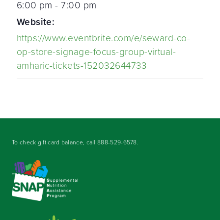
6:00 pm - 7:00 pm
Website:
https://www.eventbrite.com/e/seward-co-
op-store-signage-focus-group-virtual-
amharic-tickets-152032644733
To check gift card balance, call
888-529-6578
.