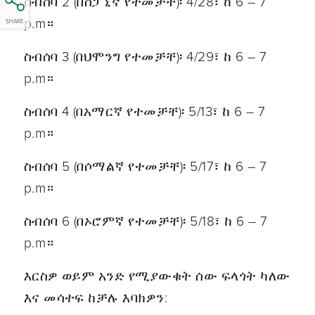
ስብሰባ 2 (በስፓኒኛ የተመቻቸ)፡ 4/28፣ ከ 6 – 7
p.m።
SHARE
ስብሰባ 3 (በህሞንግ የተመቻቸ)፡ 4/29፣ ከ 6 – 7
p.m።
ስብሰባ 4 (በአማርኛ የተመቻቸ)፡ 5/13፣ ከ 6 – 7
p.m።
ስብሰባ 5 (በሶማልኛ የተመቻቸ)፡ 5/17፣ ከ 6 – 7
p.m።
ስብሰባ 6 (በኦሮምኛ የተመቻቸ)፡ 5/18፣ ከ 6 – 7
p.m።
እርስዎ ወይም አንድ የሚያውቁት ሰው ፍላጎት ካለው
እና መሳተፍ ከቻሉ እባክዎን: